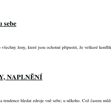
u sebe
všechny ženy, které jsou ochotné připustit, že veškeré konflikt
HY, NAPLNĚNÍ
a tendence hledat zdroje vně sebe; u někoho. Což časem můž