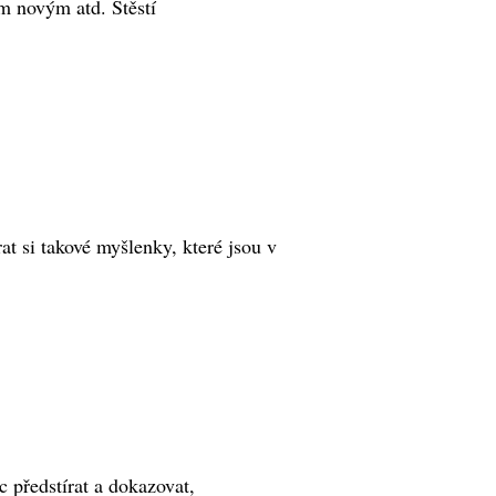
ím novým atd. Štěstí
t si takové myšlenky, které jsou v
 předstírat a dokazovat,