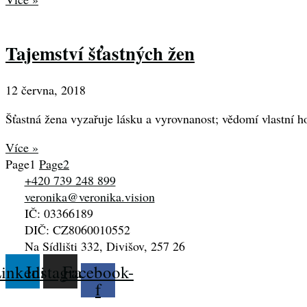
Tajemství šťastných žen
12 června, 2018
Šťastná žena vyzařuje lásku a vyrovnanost; vědomí vlastní h
Více »
Page
1
Page
2
+420 739 248 899
veronika@veronika.vision
IČ: 03366189
DIČ: CZ8060010552
Na Sídlišti 332, Divišov, 257 26
inkedin
Instagram
Facebook-
f