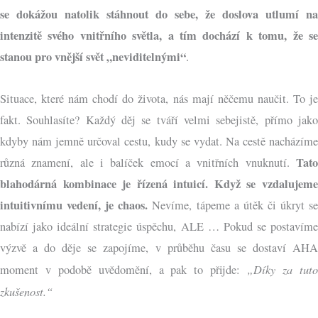
se dokážou natolik stáhnout do sebe, že doslova utlumí na
intenzitě svého vnitřního světla, a tím dochází k tomu, že se
stanou pro vnější svět „neviditelnými“
.
Situace, které nám chodí do života, nás mají něčemu naučit. To je
fakt. Souhlasíte? Každý děj se tváří velmi sebejistě, přímo jako
kdyby nám jemně určoval cestu, kudy se vydat. Na cestě nacházíme
Tato
různá znamení, ale i balíček emocí a vnitřních vnuknutí.
blahodárná kombinace je řízená intuicí. Když se vzdalujeme
intuitivnímu vedení, je chaos.
Nevíme, tápeme a útěk či úkryt s
nabízí jako ideální strategie úspěchu, ALE … Pokud se postavíme
výzvě a do děje se zapojíme, v průběhu času se dostaví AHA
„Díky za tut
moment v podobě uvědomění, a pak to přijde:
zkušenost.“