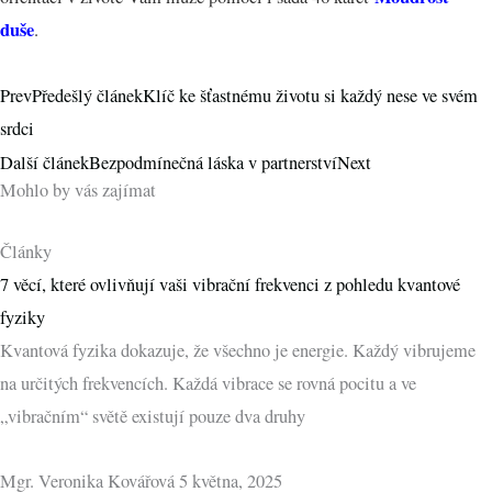
duše
.
Prev
Předešlý článek
Klíč ke šťastnému životu si každý nese ve svém
srdci
Další článek
Bezpodmínečná láska v partnerství
Next
Mohlo by vás zajímat
Články
7 věcí, které ovlivňují vaši vibrační frekvenci z pohledu kvantové
fyziky
Kvantová fyzika dokazuje, že všechno je energie. Každý vibrujeme
na určitých frekvencích. Každá vibrace se rovná pocitu a ve
„vibračním“ světě existují pouze dva druhy
Mgr. Veronika Kovářová
5 května, 2025