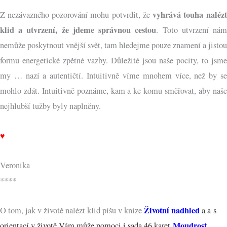
vyhrává touha nalézt
Z nezávazného pozorování mohu potvrdit, že
klid a utvrzení, že jdeme správnou cestou
. Toto utvrzení ná
nemůže poskytnout vnější svět, tam hledejme pouze znamení a jistou
formu energetické zpětné vazby. Důležité jsou naše pocity, to jsme
my … nazí a autentičtí. Intuitivně víme mnohem více, než by se
mohlo zdát. Intuitivně poznáme, kam a ke komu směřovat, aby naše
nejhlubší tužby byly naplněny.
♥
Veronika
****
Životní nadhled
O tom, jak v životě nalézt klid píšu v knize
a a s
Moudrost
orientací v životě Vám může pomoci i sada 46 karet