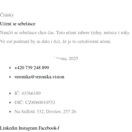
Články
Učení se sebelásce
Naučit se sebelásce chce čas. Toto učení zabere týdny, měsíce i roky.
Ve své podstatě by se dalo i říci, že je to celoživotní učení,
Mgr. Veronika Kovářová
17 března, 2025
+420 739 248 899
veronika@veronika.vision
IČ: 03366189
DIČ: CZ8060010552
Na Sídlišti 332, Divišov, 257 26
Linkedin
Instagram
Facebook-f