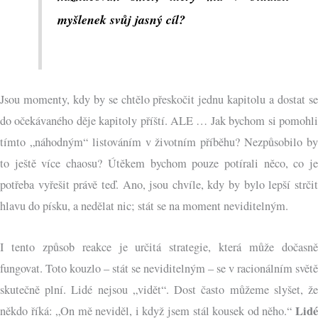
myšlenek svůj jasný cíl?
Jsou momenty, kdy by se chtělo přeskočit jednu kapitolu a dostat se
do očekávaného děje kapitoly příští. ALE … Jak bychom si pomohli
tímto „náhodným“ listováním v životním příběhu? Nezpůsobilo by
to ještě více chaosu? Útěkem bychom pouze potírali něco, co je
potřeba vyřešit právě teď. Ano, jsou chvíle, kdy by bylo lepší strčit
hlavu do písku, a nedělat nic; stát se na moment neviditelným.
I tento způsob reakce je určitá strategie, která může dočasně
fungovat. Toto kouzlo – stát se neviditelným – se v racionálním světě
skutečně plní. Lidé nejsou „vidět“. Dost často můžeme slyšet, že
Lidé
někdo říká: „On mě neviděl, i když jsem stál kousek od něho.“