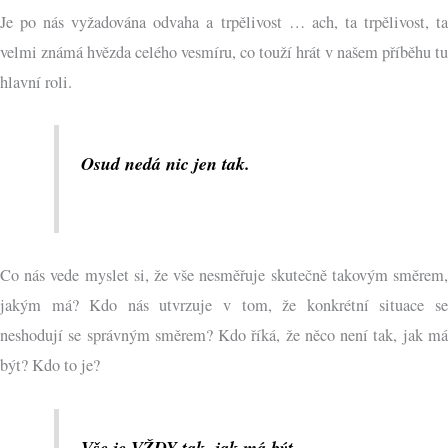
Je po nás vyžadována odvaha a trpělivost … ach, ta trpělivost, ta
velmi známá hvězda celého vesmíru, co touží hrát v našem příběhu tu
hlavní roli.
Osud nedá nic jen tak.
Co nás vede myslet si, že vše nesměřuje skutečně takovým směrem,
jakým má? Kdo nás utvrzuje v tom, že konkrétní situace se
neshodují se správným směrem? Kdo říká, že něco není tak, jak má
být? Kdo to je?
Vše je VŽDY tak, jak má být.