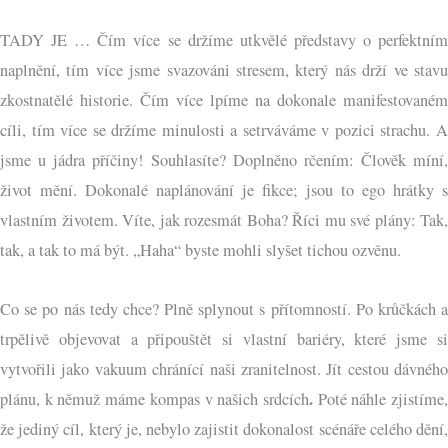
TADY JE … Čím více se držíme utkvělé představy o perfektním
naplnění, tím více jsme svazováni stresem, který nás drží ve stavu
zkostnatělé historie. Čím více lpíme na dokonale manifestovaném
cíli, tím více se držíme minulosti a setrváváme v pozici strachu. A
jsme u jádra příčiny! Souhlasíte? Doplněno rčením: Člověk míní,
život mění. Dokonalé naplánování je fikce; jsou to ego hrátky s
vlastním životem. Víte, jak rozesmát Boha? Říci mu své plány: Tak,
tak, a tak to má být. „Haha“ byste mohli slyšet tichou ozvěnu.
Co se po nás tedy chce? Plně splynout s přítomností. Po krůčkách a
trpělivě objevovat a připouštět si vlastní bariéry, které jsme si
vytvořili jako vakuum chránící naši zranitelnost. Jít cestou dávného
.
plánu, k němuž máme kompas v našich srdcích
Poté náhle zjistíme
že jediný cíl, který je, nebylo zajistit dokonalost scénáře celého dění,