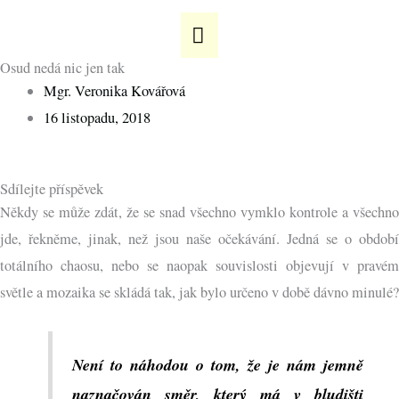
Přeskočit
HLAVNÍ
na
MENU
obsah
Osud nedá nic jen tak
Mgr. Veronika Kovářová
16 listopadu, 2018
Sdílejte příspěvek
Někdy se může zdát, že se snad všechno vymklo kontrole a všechno
jde, řekněme, jinak, než jsou naše očekávání. Jedná se o období
totálního chaosu, nebo se naopak souvislosti objevují v pravém
světle a mozaika se skládá tak, jak bylo určeno v době dávno minulé?
Není to náhodou o tom, že je nám jemně
naznačován směr, který má v bludišti