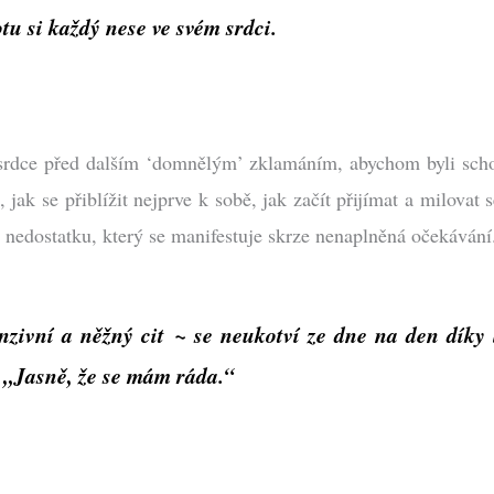
tu si každý nese ve svém srdci.
e srdce před dalším ‘domnělým’ zklamáním, abychom byli sch
, jak se přiblížit nejprve k sobě, jak začít přijímat a milova
o nedostatku, který se manifestuje skrze nenaplněná očekávání
nzivní a něžný cit
~
se neukotví ze dne na den díky 
: „Jasně, že se mám ráda.“