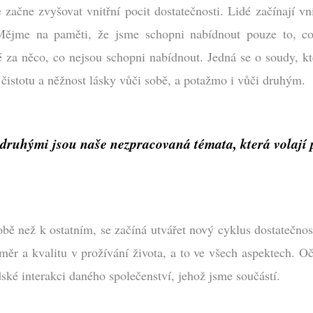
čne zvyšovat vnitřní pocit dostatečnosti. Lidé začínají vním
. Mějme na paměti, že jsme schopni nabídnout pouze to,
é za něco, co nejsou schopni nabídnout. Jedná se o soudy, k
t čistotu a něžnost lásky vůči sobě, a potažmo i vůči druhým.
ruhými jsou naše nezpracovaná témata, která volají p
ě než k ostatním, se začíná utvářet nový cyklus dostatečnost
ěr a kvalitu v prožívání života, a to ve všech aspektech. Oč
ské interakci daného společenství, jehož jsme součástí.