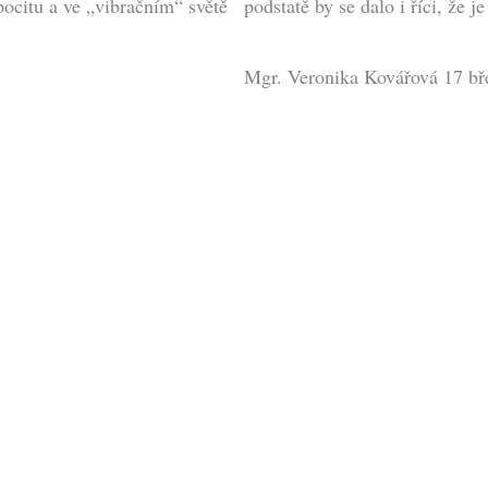
pocitu a ve „vibračním“ světě
podstatě by se dalo i říci, že je
Mgr. Veronika Kovářová
17 bř