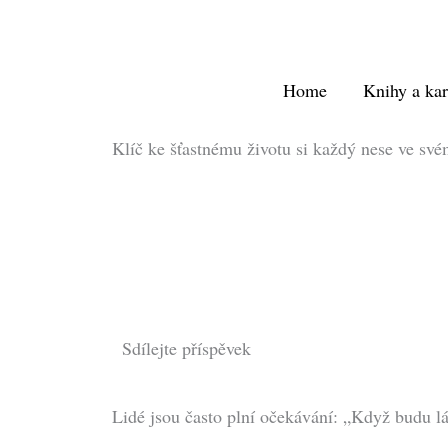
Přeskočit
na
obsah
Home
Knihy a kar
Klíč ke šťastnému životu si každý nese ve své
Sdílejte příspěvek
Lidé jsou často plní očekávání: „Když budu lás