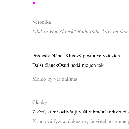
♥
Veronika
Líbil se Vám článek? Budu ráda, když mi dáte
Prev
Next
Předešlý článek
Klíčový posun ve vztazích
Další článek
Osud nedá nic jen tak
Mohlo by vás zajímat
Články
7 věcí, které ovlivňují vaši vibrační frekvenc
Kvantová fyzika dokazuje, že všechno je ene