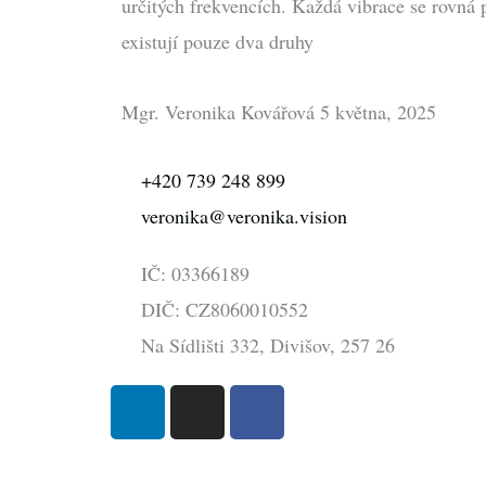
určitých frekvencích. Každá vibrace se rovná 
existují pouze dva druhy
Mgr. Veronika Kovářová
5 května, 2025
+420 739 248 899
veronika@veronika.vision
IČ: 03366189
DIČ: CZ8060010552
Na Sídlišti 332, Divišov, 257 26
L
I
F
i
n
a
n
s
c
k
t
e