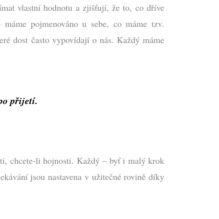
at vlastní hodnotu a zjišťují, že to, co dříve
 co máme pojmenováno u sebe, co máme tzv.
teré dost často vypovídají o nás. Každý máme
o přijetí.
i, chcete-li hojnosti. Každý – byť i malý krok
ekávání jsou nastavena v užitečné rovině díky