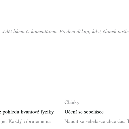
 vědět likem či komentářem. Předem děkuji, když článek pošl
Články
i z pohledu kvantové fyziky
Učení se sebelásce
rgie. Každý vibrujeme na
Naučit se sebelásce chce čas. 