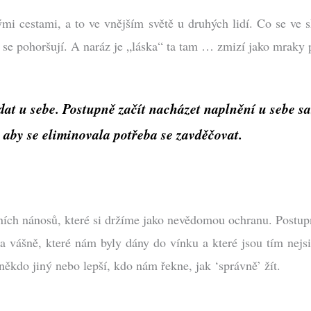
 cestami, a to ve vnějším světě u druhých lidí. Co se ve s
 se pohoršují. A naráz je „láska“ ta tam … zmizí jako mraky 
edat u sebe. Postupně začít nacházet naplnění u sebe s
 aby se eliminovala potřeba se zavděčovat.
ích nánosů, které si držíme jako nevědomou ochranu. Postup
 a vášně, které nám byly dány do vínku a které jsou tím nejsi
někdo jiný nebo lepší, kdo nám řekne, jak ‘správně’ žít.