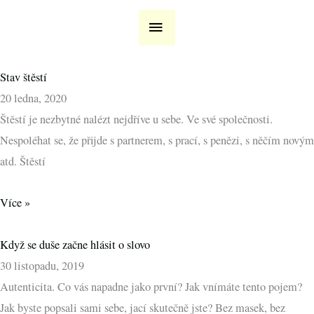
Přeskočit
HLAVNÍ
na
MENU
obsah
Stav štěstí
20 ledna, 2020
Štěstí je nezbytné nalézt nejdříve u sebe. Ve své společnosti.
Nespoléhat se, že přijde s partnerem, s prací, s penězi, s něčím novým
atd. Štěstí
Více »
Když se duše začne hlásit o slovo
30 listopadu, 2019
Autenticita. Co vás napadne jako první? Jak vnímáte tento pojem?
Jak byste popsali sami sebe, jací skutečně jste? Bez masek, bez