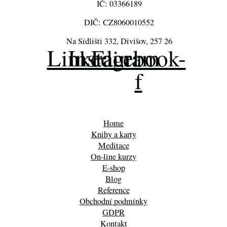
IČ: 03366189
DIČ: CZ8060010552
Na Sídlišti 332, Divišov, 257 26
Linkedin
Instagram
Facebook-
f
Home
Knihy a karty
Meditace
On-line kurzy
E-shop
Blog
Reference
Obchodní podmínky
GDPR
Kontakt