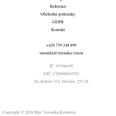
Reference
Obchodní podmínky
GDPR
Kontakt
+420 739 248 899
veronika@veronika.vision
IČ: 03366189
DIČ: CZ8060010552
Na Sídlišti 332, Divišov, 257 26
L
I
F
i
n
a
Copyright © 2026 Mgr. Veronika Kovářová