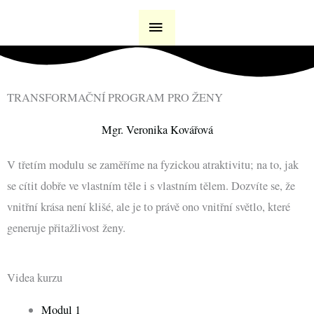
Přeskočit
HLAVNÍ
na
MENU
obsah
TRANSFORMAČNÍ PROGRAM PRO ŽENY
Mgr. Veronika Kovářová
V třetím modulu se zaměříme na fyzickou atraktivitu; na to, jak
se cítit dobře ve vlastním těle i s vlastním tělem. Dozvíte se, že
vnitřní krása není klišé, ale je to právě ono vnitřní světlo, které
generuje přitažlivost ženy.
Videa kurzu
Menu
Modul 1