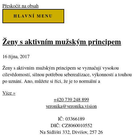
Přeskočit na obsah
HLAVNÍ MENU
Ženy s aktivním mužským principem
16 října, 2017
Ženy s aktivním mužským principem se vyznačují vysokou
cílevědomostí, silnou potřebou seberealizace, výkonností a touhou
po uznání. Ano, můžete si říci, že je to normální a
Více »
+420 739 248 899
veronika@veronika.vision
IČ: 03366189
DIČ: CZ8060010552
Na Sídlišti 332, Divišov, 257 26