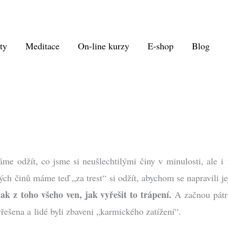
ty
Meditace
On-line kurzy
E-shop
Blog
me odžít, co jsme si neušlechtilými činy v minulosti, ale i
ch činů máme teď „za trest“ si odžít, abychom se napravili 
jak z toho všeho ven, jak vyřešit to trápení.
A začnou pátr
yřešena a lidé byli zbaveni „karmického zatížení“.