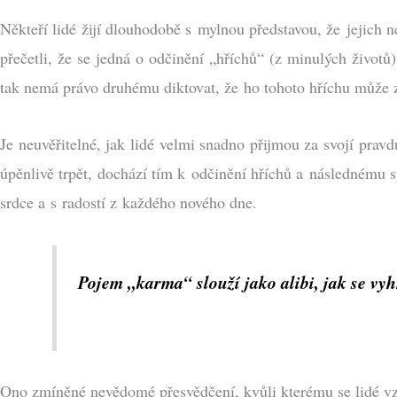
Někteří lidé žijí dlouhodobě s mylnou představou, že jejich n
přečetli, že se jedná o odčinění „hříchů“ (z minulých život
tak nemá právo druhému diktovat, že ho tohoto hříchu může z
Je neuvěřitelné, jak lidé velmi snadno přijmou za svojí pravd
úpěnlivě trpět, dochází tím k odčinění hříchů a následnému 
srdce a s radostí z každého nového dne.
Pojem „karma“ slouží jako alibi, jak se vy
Ono zmíněné nevědomé přesvědčení, kvůli kterému se lidé vzd