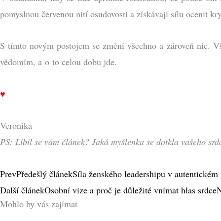
pomyslnou červenou nití osudovosti a získávají sílu ocenit kry
S tímto novým postojem se změní všechno a zároveň nic. Vše
vědomím, a o to celou dobu jde.
♥
Veronika
PS: Líbil se vám článek? Jaká myšlenka se dotkla vašeho sr
Prev
Předešlý článek
Síla ženského leadershipu v autentickém 
Další článek
Osobní vize a proč je důležité vnímat hlas srdce
N
Mohlo by vás zajímat