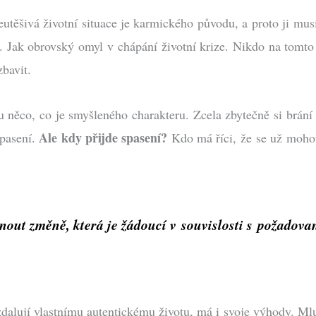
eutěšivá životní situace je karmického původu, a proto ji musí
ů). Jak obrovský omyl v chápání životní krize. Nikdo na tomt
bavit.
u něco, co je smyšleného charakteru. Zcela zbytečně si brání 
Ale kdy
přijde
spasení?
spasení.
Kdo má říci, že se už mohou
hnout změně, která je žádoucí v souvislosti s požado
alují vlastnímu autentickému životu, má i svoje výhody. Mlu