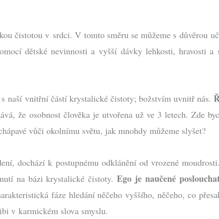
ckou čistotou v srdci. V tomto směru se můžeme s důvěrou učit 
omocí dětské nevinnosti a vyšší dávky lehkosti, hravosti a
Ř
s naší vnitřní částí krystalické čistoty; božstvím uvnitř nás.
vá, že osobnost člověka je utvořena už ve 3 letech. Zde byc
nechápavé vůči okolnímu světu, jak mnohdy můžeme slyšet?
dení, dochází k postupnému odklánění od vrozené moudrosti. 
Ego je naučené poslouchat
nutí na bázi krystalické čistoty.
arakteristická fáze hledání něčeho vyššího, něčeho, co přes
libi v karmickém slova smyslu.