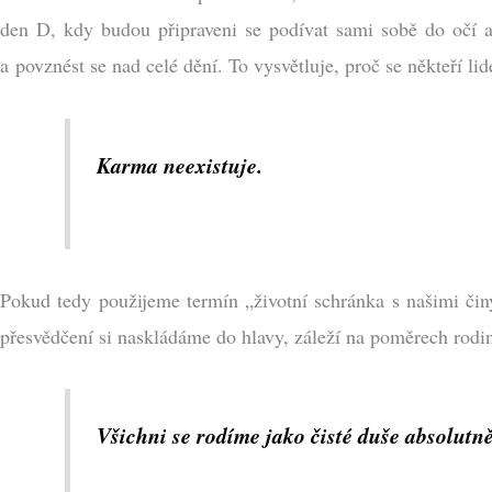
den D, kdy budou připraveni se podívat sami sobě do očí a 
a povznést se nad celé dění. To vysvětluje, proč se někteří lid
Karma neexistuje.
Pokud tedy použijeme termín „životní schránka s našimi činy“
přesvědčení si naskládáme do hlavy, záleží na poměrech rodin
Všichni se rodíme jako čisté duše absolutně