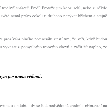
 trpělivě snášet!! Proč? Protože jim kdosi řekl, nebo si někde
o světě nemá právo cokoli u druhého nazývat hříchem a stejně
v prožívání plného potenciálu štěstí tím, že věří, když budou
 vyvázat z pomyslných trnových okovů a začít žít naplno, z
vaným posunem vědomí.
víme o období, kdy se lidé podvědomě chrání a připravují na