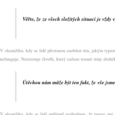
Věřte, že ze všech složitých situací je vžd
V okamžiku, kdy se lidé přestanou zaobírat tím, jakým typem 
nefunguje. Neexistuje člověk, který zažene temné stíny druhé
Útěchou nám může být ten fakt, že vše jsme s
V okamžiku, kdy se lidé upřímně rozhodnou, že pouze oni sa