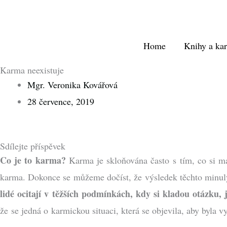
Přeskočit
na
obsah
Home
Knihy a kar
Karma neexistuje
Mgr. Veronika Kovářová
28 července, 2019
Sdílejte příspěvek
Co je to karma?
Karma je skloňována často s tím, co si má
karma. Dokonce se můžeme dočíst, že výsledek těchto minulý
lidé ocitají v těžších podmínkách, kdy si kladou otázku, 
že se jedná o karmickou situaci, která se objevila, aby byla v