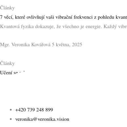
Články
7 věcí, které ovlivňují vaši vibrační frekvenci z pohledu kvan
Kvantová fyzika dokazuje, že všechno je energie. Každý vibru
Mgr. Veronika Kovářová
5 května, 2025
Články
Učení se sebelásce
Naučit se sebelásce chce čas. Toto učení zabere týdny, měsíce i
Mgr. Veronika Kovářová
17 března, 2025
+420 739 248 899
veronika@veronika.vision