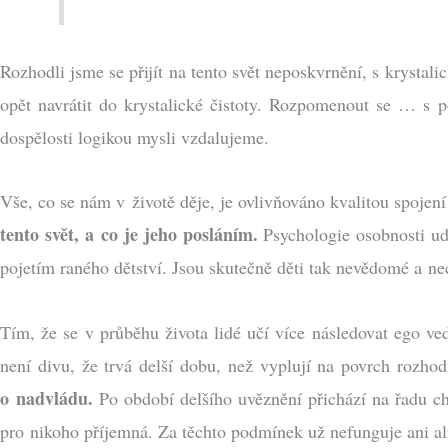
Rozhodli jsme se přijít na tento svět neposkvrnění, s krystali
opět navrátit do krystalické čistoty. Rozpomenout se … s p
dospělosti logikou mysli vzdalujeme.
Vše, co se nám v životě děje, je ovlivňováno kvalitou spojení 
tento svět, a co je jeho posláním.
Psychologie osobnosti udá
pojetím raného dětství. Jsou skutečně děti tak nevědomé a 
Tím, že se v průběhu života lidé učí více následovat ego ve
není divu, že trvá delší dobu, než vyplují na povrch rozhod
o nadvládu.
Po období delšího uvěznění přichází na řadu ch
pro nikoho příjemná. Za těchto podmínek už nefunguje ani a