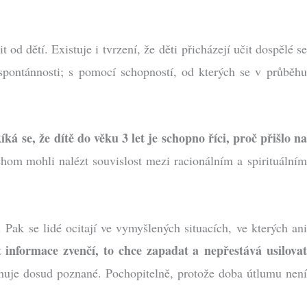
od dětí. Existuje i tvrzení, že děti přicházejí učit dospělé se
 spontánnosti; s pomocí schopností, od kterých se v průběhu
íká se, že dítě do věku 3 let je schopno říci, proč přišlo n
hom mohli nalézt souvislost mezi racionálním a spirituální
Pak se lidé ocitají ve vymyšlených situacích, ve kterých ani
 informace zvenčí, to chce zapadat a nepřestává usilova
ahuje dosud poznané. Pochopitelně, protože doba útlumu nen