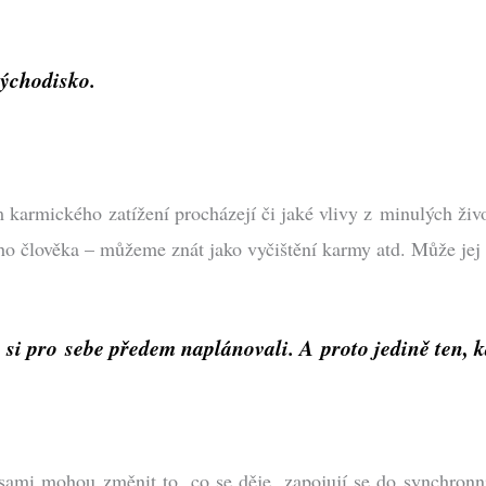
y východisko.
karmického zatížení procházejí či jaké vlivy z minulých život
ho člověka – můžeme znát jako vyčištění karmy atd. Může jej p
i pro sebe předem naplánovali. A proto jedině ten, kdo 
mi mohou změnit to, co se děje, zapojují se do synchronníh