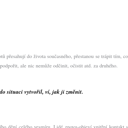
ů přesahují do života současného, přestanou se trápit tím, co
odpořit, ale nic nemůže odčinit, očistit atd. za druhého.
situaci vytvořil, ví, jak ji změnit.
o dění celého vesmíru. Lidé znovu-objeví vnitřní kontakt s