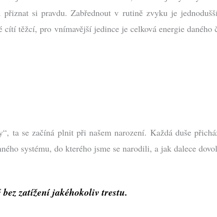
přiznat si pravdu. Zabřednout v rutině zvyku je jednodušší
é cítí těžcí, pro vnímavější jedince je celková energie daného 
, ta se začíná plnit při našem narození. Každá duše přichází
ného systému, do kterého jsme se narodili, a jak dalece dovol
 bez zatížení jakéhokoliv trestu.