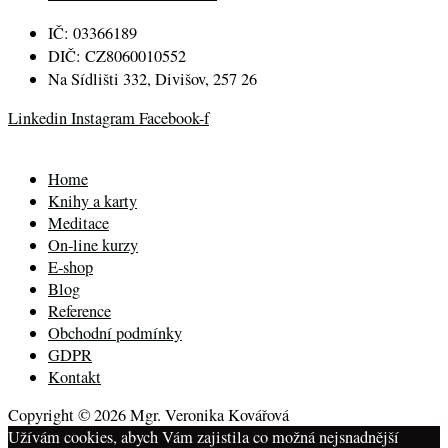
IČ: 03366189
DIČ: CZ8060010552
Na Sídlišti 332, Divišov, 257 26
Linkedin
Instagram
Facebook-f
Home
Knihy a karty
Meditace
On-line kurzy
E-shop
Blog
Reference
Obchodní podmínky
GDPR
Kontakt
Copyright © 2026 Mgr. Veronika Kovářová
Užívám cookies, abych Vám zajistila co možná nejsnadnější