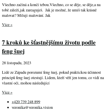
Všechno začíná a končí tebou.Všechno, co se děje, se děje,a na
tobě záleží,jak zareaguješ. Jak je možné, že umíš tak krásně
malovat? Miluji malování. Jak
Více »
7 kroků ke šťastnějšímu životu podle
feng šuej
28 listopadu, 2023
Lidé ze Západu porozumí feng šuej, pokud praktickou účinnost
principů feng šuej otestují. Lidem, kteří věří jen tomu, co vidí na
vlastní oči, mohou následující
Více »
+420 739 248 899
veronika@veronika.vision