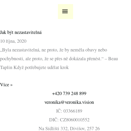
Přeskočit
HLAVNÍ
na
MENU
obsah
Jak být nezastavitelná
10 října, 2020
„Byla nezastavitelná, ne proto, že by neměla obavy nebo
pochybnosti, ale proto, že se přes ně dokázala přenést.“ – Beau
Taplin Když potřebujete udělat krok
Více »
+420 739 248 899
veronika@veronika.vision
IČ: 03366189
DIČ: CZ8060010552
Na Sídlišti 332, Divišov, 257 26