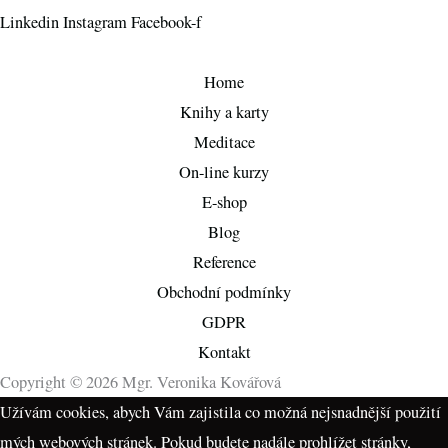
Linkedin
Instagram
Facebook-f
Home
Knihy a karty
Meditace
On-line kurzy
E-shop
Blog
Reference
Obchodní podmínky
GDPR
Kontakt
Copyright © 2026 Mgr. Veronika Kovářová
Užívám cookies, abych Vám zajistila co možná nejsnadnější použití
mých webových stránek. Pokud budete nadále prohlížet stránky,