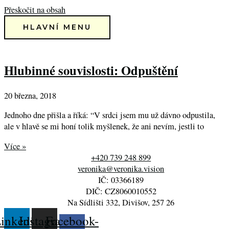
Přeskočit na obsah
HLAVNÍ MENU
Hlubinné souvislosti: Odpuštění
20 března, 2018
Jednoho dne přišla a říká: “V srdci jsem mu už dávno odpustila,
ale v hlavě se mi honí tolik myšlenek, že ani nevím, jestli to
Více »
+420 739 248 899
veronika@veronika.vision
IČ: 03366189
DIČ: CZ8060010552
Na Sídlišti 332, Divišov, 257 26
inkedin
Instagram
Facebook-