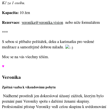
Kč za 1 osobu.
Kapacita:
10 žen
Rezervace
:
veronika@veronika.vision
nebo níže formulářem
***
S sebou si přibalte polštářek, deku a karimatku pro vedené
meditace a samozřejmě dobrou náladu.
Moc se na vás všechny těším.
♥
Veronika
Zpětná vazba k víkendovému pobytu
Nádherné prostředí jen dokresloval úžasný zážitek, kterým bylo
poznání paní Veroniky spolu s dalšími ženami skupiny.
Profesionální přístup Veroniky vedl celou skupinu k uvědomování