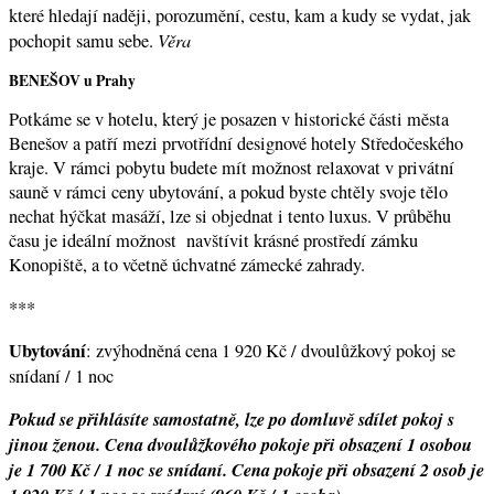
které hledají naději, porozumění, cestu, kam a kudy se vydat, jak
Věra
pochopit samu sebe.
BENEŠOV u Prahy
Potkáme se v hotelu, který je posazen v historické části města
Benešov a patří mezi prvotřídní designové hotely Středočeského
kraje. V rámci pobytu budete mít možnost relaxovat v privátní
sauně v rámci ceny ubytování, a pokud byste chtěly svoje tělo
nechat hýčkat masáží, lze si objednat i tento luxus. V průběhu
času je ideální možnost navštívit krásné prostředí zámku
Konopiště, a to včetně úchvatné zámecké zahrady.
***
Ubytování
: zvýhodněná cena 1 920 Kč / dvoulůžkový pokoj se
snídaní / 1 noc
Pokud se přihlásíte samostatně, lze po domluvě sdílet pokoj s
jinou ženou. Cena dvoulůžkového pokoje při obsazení 1 osobou
je 1 700 Kč / 1 noc se snídaní. Cena pokoje při obsazení 2 osob je