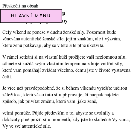
Přeskočit na obsah
Ženský a mužský princip
HLAVNÍ MENU
Víkendový pobyt pro ženy
Celý víkend se ponese v duchu ženské síly. Pozornost bude
věnována autentické ženské síle, jejím znakům, ale i výzvám,
které ženu potkávají, aby se v této síle plně ukotvila.
V rámci setkání si na vlastní kůži prožijete vaši nezlomnou sílu,
sáhnete si každá svým vlastním tempem na zdroje vnitřní síly,
které vám pomáhají zvládat všechno, čemu jste v životě vystavena
čelit.
Je více než pravděpodobné, že si během víkendu vyřešíte určitou
záležitost, která vás o tuto sílu připravuje, či naopak najdete
způsob, jak přivítat změnu, která vám, jako ženě,
velmi pomůže.
Půjde především o to, abyste se uvolnily a
dokázaly plně prožít sílu momentů, kdy jste to skutečně Vy sama;
Vy ve své autentické síle.