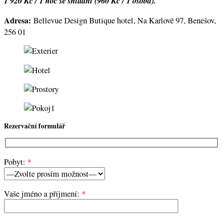
1 920 Kč / 1 noc se snídaní (960 Kč / 1 osoba).
Adresa:
Bellevue Design Butique hotel, Na Karlově 97, Benešov,
256 01
Rezervační formulář
Pobyt:
*
Vaše jméno a příjmení:
*