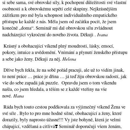
si sebe sama, své obrovské síly, k pochopení důležitosti své vlastní
osobnosti a k obrovskému sepětí celé skupiny. Nejkrásnějším
zážitkem pro mě byla schopnost individuálního empatického
přístupu ke každé z nás. Měla jsem od začátku pocit, že jsem
konečně „doma“. Seminář mi dal obrovskou sílu zvládnout
Ivana
nadcházející vykročení do nového života. Děkuji
.
Krásný a obohacující víkend plný moudrosti, lásky, emocí,
pokory, intuice a uvědomění. Vnímání a plynutí ženského přístupu
Helena
a sebe jako ženy. Děkuji za něj.
Dříve bych řekla, že na sobě pořád pracuji, ale už to vidím jinak,
to není práce … práce je dřina … já teď žiju obrovskou radostí, jak
vše do sebe zapadá jak puzzle. Opravdu jsem o tom víkendu
našla, co jsem hledala, a těším se z každé vteřiny na vše
Hana
nové.
Ráda bych touto cestou poděkovala za výjimečný víkend Žena ve
své síle . Bylo to pro mne hodně silné, obohacující a ženy, které
dorazily, byly naprosto úžasné!!! Vy jste bohyně, která je velmi
chápající, vzdělaná a citlivá❣️ Seminář doporučuji všem ženám,