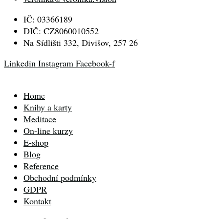
IČ: 03366189
DIČ: CZ8060010552
Na Sídlišti 332, Divišov, 257 26
Linkedin
Instagram
Facebook-f
Home
Knihy a karty
Meditace
On-line kurzy
E-shop
Blog
Reference
Obchodní podmínky
GDPR
Kontakt