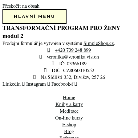
Přeskočit na obsah
HLAVNÍ MENU
TRANSFORMAČNÍ PROGRAM PRO ŽENY
modul 2
Prodejní formulář je vytvořen v systému
SimpleShop.cz
.
+420 739 248 899
veronika@veronika.vision
IČ: 03366189
DIČ: CZ8060010552
Na Sídlišti 332, Divišov, 257 26
Linkedin
Instagram
Facebook-f
Home
Knihy a karty
Meditace
On-line kurzy
E-shop
Blog