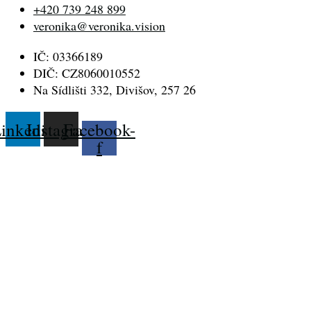
+420 739 248 899
veronika@veronika.vision
IČ: 03366189
DIČ: CZ8060010552
Na Sídlišti 332, Divišov, 257 26
inkedin
Instagram
Facebook-
f