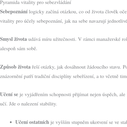
Pyramida vitality pro sebezvládání
Sebepoznání
logicky začíná otázkou, co od života člověk o
vitality pro účely sebepoznání, jak na sebe navazují jednotli
Smysl života
udává míru užitečnosti. V rámci manažerské rol
alespoň sám sobě.
Způsob života
řeší otázky, jak dosáhnout žádoucího stavu. Po
znázornění patří tradiční disciplíny sebeřízení, a to včetně
Učení se
je vyjádřením schopnosti přijímat nejen úspěch, ale 
učí. Jde o nalezení stability.
Učení ostatních
je vyšším stupněm ukotvení se ve stab