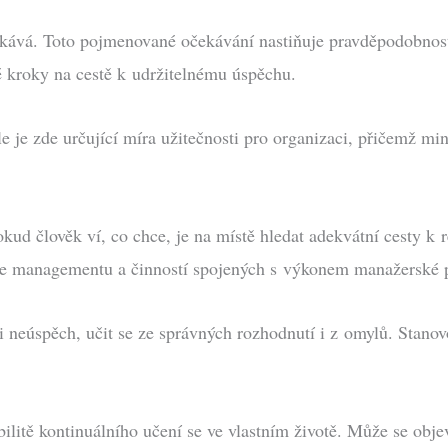
čekává. Toto pojmenované očekávání nastiňuje pravděpodobnos
vé kroky na cestě k udržitelnému úspěchu.
e je zde určující míra užitečnosti pro organizaci, přičemž m
kud člověk ví, co chce, je na místě hledat adekvátní cesty k 
 time managementu a činností spojených s výkonem manažerské p
i neúspěch, učit se ze správných rozhodnutí i z omylů. Stanov
ilitě kontinuálního učení se ve vlastním životě. Může se obje