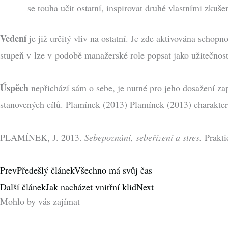
se touha učit ostatní, inspirovat druhé vlastními zkuše
Vedení
je již určitý vliv na ostatní. Je zde aktivována schop
stupeň v lze v podobě manažerské role popsat jako užitečnost, 
Úspěch
nepřichází sám o sebe, je nutné pro jeho dosažení zap
stanovených cílů. Plamínek (2013) Plamínek (2013) charakter
PLAMÍNEK, J. 2013.
Sebepoznání, sebeřízení a stres.
Prakti
Prev
Předešlý článek
Všechno má svůj čas
Další článek
Jak nacházet vnitřní klid
Next
Mohlo by vás zajímat