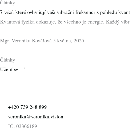
Články
7 věcí, které ovlivňují vaši vibrační frekvenci z pohledu kvan
Kvantová fyzika dokazuje, že všechno je energie. Každý vibru
Mgr. Veronika Kovářová
5 května, 2025
Články
Učení se sebelásce
Naučit se sebelásce chce čas. Toto učení zabere týdny, měsíce i
Mgr. Veronika Kovářová
17 března, 2025
+420 739 248 899
veronika@veronika.vision
IČ: 03366189