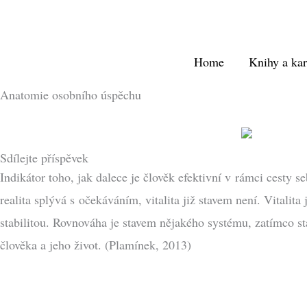
Přeskočit
na
obsah
Home
Knihy a kar
Anatomie osobního úspěchu
Sdílejte příspěvek
Indikátor toho, jak dalece je člověk efektivní v rámci cesty 
realita splývá s očekáváním, vitalita již stavem není. Vitali
stabilitou. Rovnováha je stavem nějakého systému, zatímco stab
člověka a jeho život. (Plamínek, 2013)