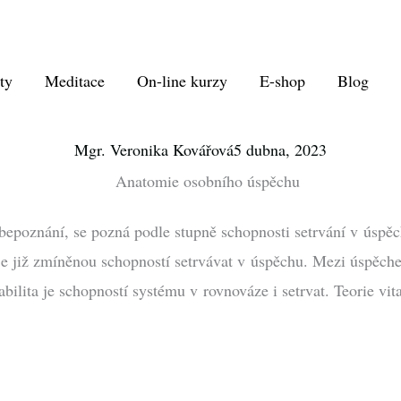
ty
Meditace
On-line kurzy
E-shop
Blog
Mgr. Veronika Kovářová
5 dubna, 2023
sebepoznání, se pozná podle stupně schopnosti setrvání v úspě
ta je již zmíněnou schopností setrvávat v úspěchu. Mezi úspěc
ilita je schopností systému v rovnováze i setrvat. Teorie vita