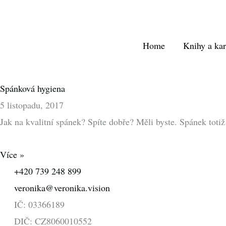
Přeskočit
na
obsah
Home
Knihy a kar
Spánková hygiena
5 listopadu, 2017
Jak na kvalitní spánek? Spíte dobře? Měli byste. Spánek totiž
Více »
+420 739 248 899
veronika@veronika.vision
IČ: 03366189
DIČ: CZ8060010552