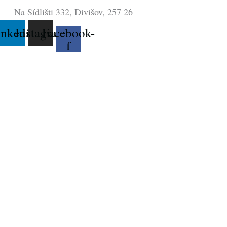
Na Sídlišti 332, Divišov, 257 26
inkedin
Instagram
Facebook-
f